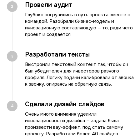
Провели аудит
Глубоко погрузились в суть проекта вместе с
командой. Разобрали бизнес-модель и
инновационную составляющую — то, ради чего
проект и создается.
Нужно, чтобы идею
Разработали тексты
поняли с первого
Выстроили текстовый контент так, чтобы он
слайда? Давайте
был убедителен для инвесторов разного
профиля. Логику подачи калибровали от звонка
обсудим ↓
к звонку, опираясь на обратную связь.
Расскажите о проекте - разберём
задачу и предложим структуру
Сделали дизайн слайдов
бесплатно. Ответим в течение 2-х
Очень много внимания уделили
часов
инновационности дизайна — задача была
произвести вау-эффект, под стать самому
проекту. Разработали более 40 слайдов.