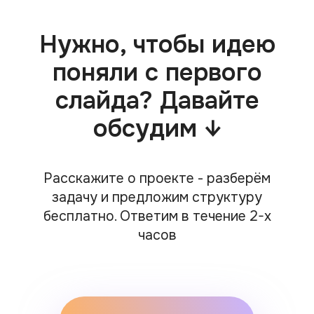
Telegram-канал
Dprofile
ИП ШАБАЕВА Е. В.
ПОЛИТИКА
КОНФИДЕНЦИАЛЬНОСТИ
ИНН 164706358491
ОГРН 323169000228459